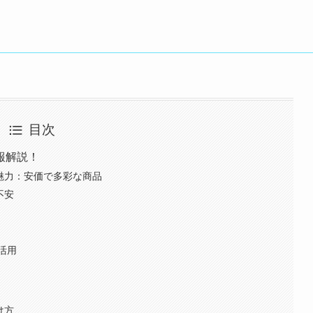
目次
報解説！
）の魅力：安価で多彩な商品
不安
活用
け方