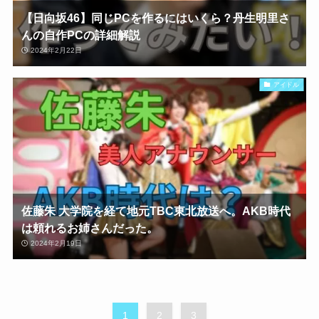
【日向坂46】同じPCを作るにはいくら？丹生明里さ
んの自作PCの詳細解説
2024年2月22日
アイドル
佐藤朱 大学院を経て地元TBC東北放送へ。AKB時代
は頼れるお姉さんだった。
2024年2月19日
1
2
3