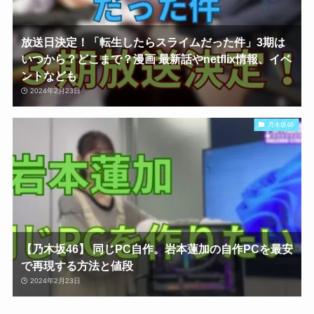
放送日決定！「転生したらスライムだった件」3期は
いつから？どこまで？漫画 最新話やnetflix情報、イベ
ントなども
2024年2月23日
乃木坂46
【乃木坂46】 同じPC自作。岩本蓮加の自作PCを最安
で再現する方法と値段
2024年2月23日