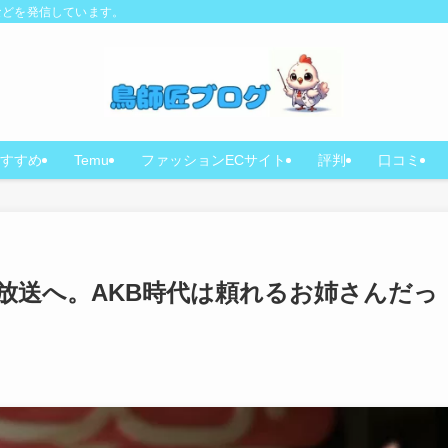
などを発信しています。
すすめ
Temu
ファッションECサイト
評判
口コミ
北放送へ。AKB時代は頼れるお姉さんだっ