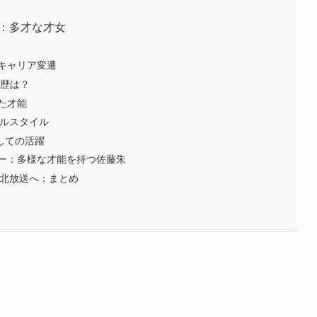
朱：多才な才女
キャリア変遷
学歴は？
た才能
デルスタイル
としての活躍
ー：多様な才能を持つ佐藤朱
東北放送へ：まとめ