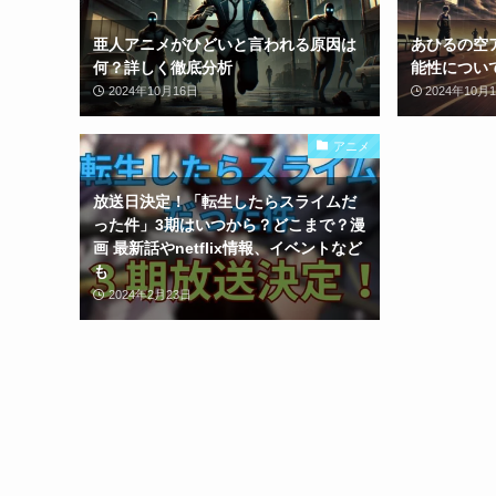
亜人アニメがひどいと言われる原因は
あひるの空
何？詳しく徹底分析
能性につい
2024年10月16日
2024年10月
アニメ
放送日決定！「転生したらスライムだ
った件」3期はいつから？どこまで？漫
画 最新話やnetflix情報、イベントなど
も
2024年2月23日