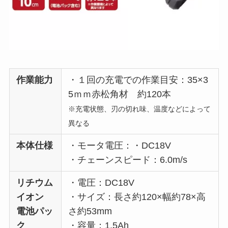
作業能力
・１回の充電での作業目安：35×3
5ｍｍ赤松角材 約120本
※充電状態、刃の切れ味、温度などによって
異なる
本体仕様
・モータ電圧：・DC18V
・チェーンスピード：6.0m/s
リチウム
・電圧：DC18V
イオン
・サイズ：長さ約120×幅約78×高
電池パッ
さ約53mm
ク
・容量：1.5Ah