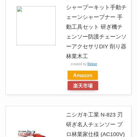
シャープーキット手動チ
ェーンシャープナー 手
動工具セット 研ぎ機チ
ェンソー防護チェーンソ
ーアクセサリDIY 削り器
林業木工
created by
Rinker
Amazon
楽天市場
ニシガキ工業 N-823 刃
研ぎ名人チェンソー プ
ロ林業家仕様 (AC100V)