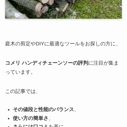
庭木の剪定やDIYに最適なツールをお探しの方に、
コメリ ハンディチェーンソーの評判
に注目が集ま
っています。
この記事では、
その値段と性能のバランス
、
使い方の簡単さ
、
さらには口コミ
を基に、