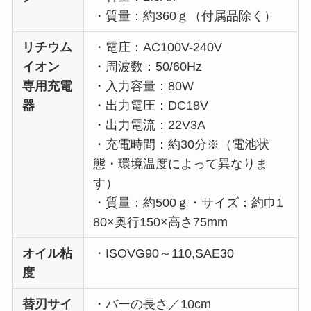
・質量：約360ｇ（付属品除く）
リチウム
・電庄：AC100V-240V
イオン
・周波数：50/60Hz
専用充電
・入力容量：80W
器
・出力電圧：DC18V
・出力電流：22V3A
・充電時間：約30分※（電池状
態・環境温度によって異なりま
す）
・質量：約500ｇ・サイズ：約巾1
80×奥行150×高さ75mm
オイル粘
・ISOVG90～110,SAE30
度
替刃サイ
・バーの長さ／10cm