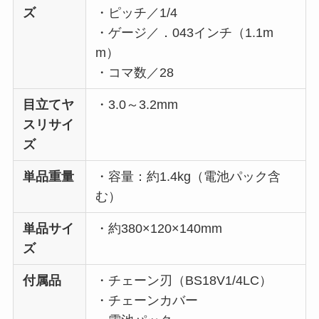
ズ
・ピッチ／1/4
・ゲージ／．043インチ（1.1m
m）
・コマ数／28
目立てヤ
・3.0～3.2mm
スリサイ
ズ
単品重量
・容量：約1.4kg（電池パック含
む）
単品サイ
・約380×120×140mm
ズ
付属品
・チェーン刃（BS18V1/4LC）
・チェーンカバー