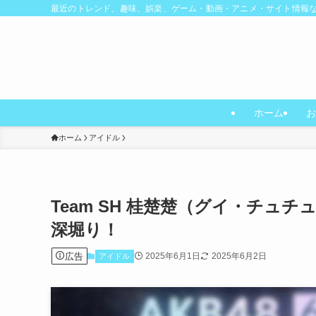
最近のトレンド、趣味、娯楽、ゲーム・動画・アニメ・サイト情報
ホーム
お
ホーム
アイドル
Team SH 桂楚楚（グイ・チュチ
深堀り！
広告
2025年6月1日
2025年6月2日
アイドル