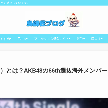
などを発信しています。
すすめ
Temu
ファッションECサイト
評判
口コミ
ュ）とは？AKB48の66th選抜海外メンバー