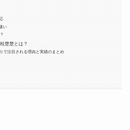
反応
の違い
か？
 SH桂楚楚とは？
th選抜入りで注目される理由と実績のまとめ