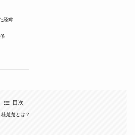
れた経緯
関係
目次
SH 桂楚楚とは？