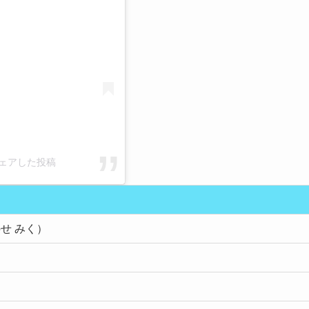
l)がシェアした投稿
せ みく）