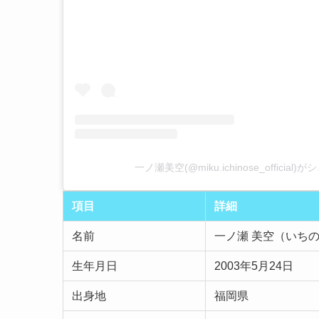
一ノ瀬美空(@miku.ichinose_officia
項目
詳細
名前
一ノ瀬 美空（いちの
生年月日
2003年5月24日
出身地
福岡県