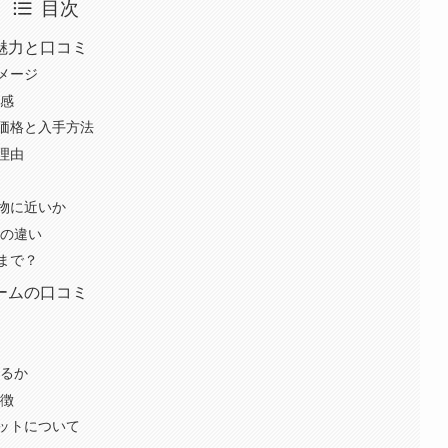
目次
魅力と口コミ
メージ
用感
価格と入手方法
理由
物に近いか
との違い
まで？
ームの口コミ
れるか
特徴
ットについて