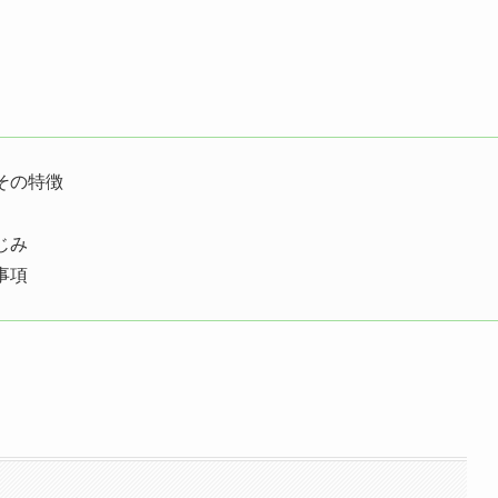
その特徴
じみ
事項