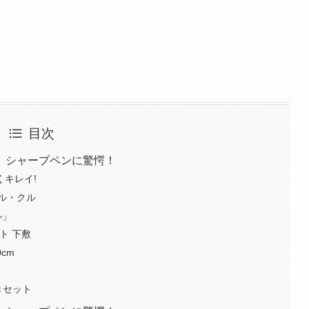
目次
。シャープペンに驚愕！
くキレイ!
ル・クル
ル」
ト 下敷
cm
きセット