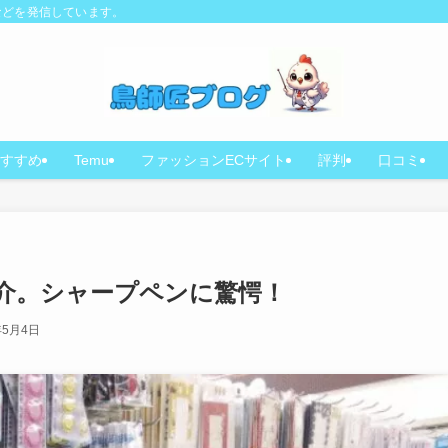
などを発信しています。
すすめ
Temu
ファッションECサイト
評判
口コミ
介。シャープペンに驚愕！
年5月4日