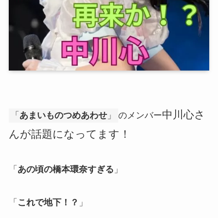
中川心さ
「
あまいものつめあわせ
」
のメンバー
んが話題になってます！
「
あの頃の橋本環奈すぎる
」
「
これで地下！？
」