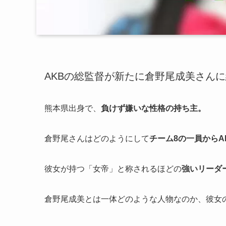
AKBの総監督が新たに倉野尾成美さん
熊本県出身で、
負けず嫌いな性格の持ち主。
倉野尾さんはどのようにして
チーム8の一員からA
彼女が持つ「
女帝
」と称されるほどの
強いリーダ
倉野尾成美とは一体どのような人物なのか、彼女