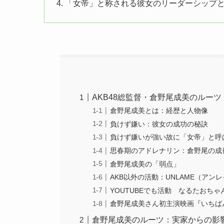
4. 「女帝」と称される彼女のリーダーシップ
AKB48総監督・倉野尾成美のルー
倉野尾成美とは：経歴と人物像
負けず嫌い：彼女の成功の秘訣
負けず嫌いが強い故に「女帝」と呼
思春期のアドレナリン：倉野尾の成
倉野尾成美の「弱点」
AKB以外の活動：UNLAME（アン
YOUTUBEでも活動 なるたおちゃ
倉野尾成美さん初主演映画『いちば
倉野尾成美のルーツ：実家からの影