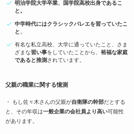
明治学院大学卒業、国学院高校出身であるこ
と。
中学時代にはクラシックバレエを習っていたこ
と
。
有名な私立高校、大学に通っていたこと、さま
ざまな
習い事
をしていたことから、
裕福な家庭
であると推測
されています。
父親の職業に関する憶測
・ もし佐々木さんの父親が
自衛隊の幹部
だとする
と、その年収は
一般企業の会社員より高い
可能性
があります。