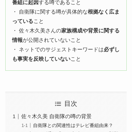
番組に起因
する噂であること
・ 自衛隊に関する噂が具体的な
根拠なく広ま
っている
こと
・ 佐々木久美さんの
家族構成や背景に関する
情報
が公開されていないこと
・ ネットでのサジェストキーワードは
必ずし
も事実を反映していない
こと
目次
佐々木久美 自衛隊の噂の背景
自衛隊との関連性はテレビ番組由来？