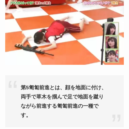
第5匍匐前進とは、顔を地面に付け、
両手で草木を掴んで足で地面を蹴り
ながら前進する匍匐前進の一種で
す。