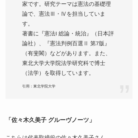
家です。研究テーマは憲法の基礎理
論で、憲法Ⅲ・Ⅳを担当していま
す。
著書に『憲法I 総論・統治』（日本評
論社）、『憲法判例百選Ⅱ 第7版』
（有斐閣）などがあります。また、
東北大学大学院法学研究科で博士
（法学）を取得しています。
引用：東北学院大学
「佐々木久美
子
グルーヴノーツ」
こちらは代表取締役の佐々木久美
子
さん