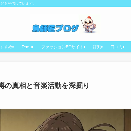
などを発信しています。
すすめ
Temu
ファッションECサイト
評判
口コミ
？噂の真相と音楽活動を深掘り