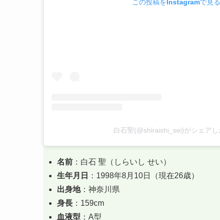
この投稿をInstagramで見
白石聖(@shiraishi_sei)がシェ
名前
：白石 聖（しらいし せい）
生年月日
：1998年8月10日（現在26歳）
出身地
：神奈川県
身長
：159cm
血液型
：A型