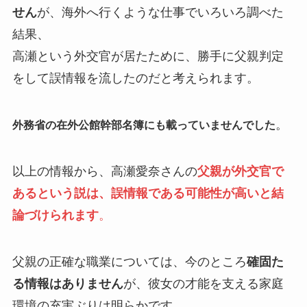
せん
が、
海外へ行くような仕事でいろいろ調べた
結果、
高瀬という外交官が居たために、
勝手に父親判定
をして誤情報を流したのだと考えられます。
。
外務省の
在外公館幹部名簿
にも載っていませんでした
以上の情報から、高瀬愛奈さんの
父親が外交官で
あるという説は、誤情報である可能性が高いと結
論づけられます
。
父親の正確な職業については、今のところ
確固た
る情報はありません
が、彼女の才能を支える家庭
環境の充実ぶりは明らかです。