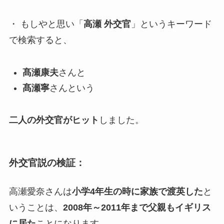
・ もしやと思い「
高瀬 外交官
」というキーワード
で検索すると、
髙瀬康夫
さんと
髙瀬寧
さんという
二人の外交官がヒット
しました。
外交官説の検証：
高瀬愛奈さんは
小学4年生の時に家族で渡英した
と
いうことは、
2008年～2011年まで父親もイギリス
に居た
ことになります。