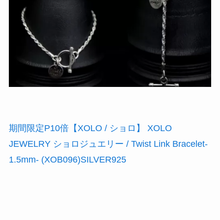
期間限定P10倍【XOLO / ショロ】 XOLO
JEWELRY ショロジュエリー / Twist Link Bracelet-
1.5mm- (XOB096)SILVER925