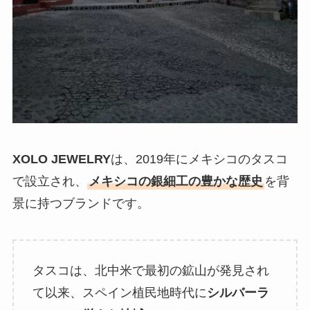
XOLO JEWELRY
は、2019年にメキシコのタスコ
で設立され、
メキシコの銀細工の豊かな歴史
を背
景に持つブランドです。
タスコは、北中米で最初の鉱山が発見され
て以来、スペイン植民地時代に
シルバーラ