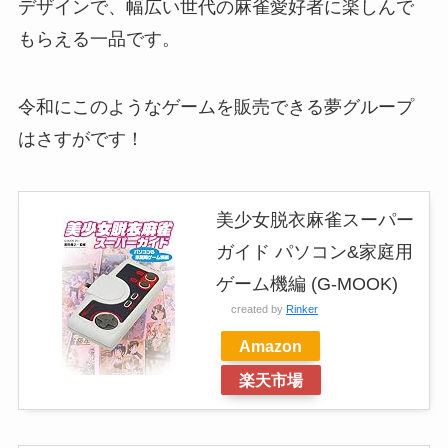
デザインで、幅広い世代の麻雀愛好者に楽しんで
もらえる一品です。
令和にこのようなゲームを販売できる夢グループ
はさすがです
！
美少女脱衣麻雀スーパー
ガイド パソコン&家庭用
ゲーム機編 (G-MOOK)
created by
Rinker
Amazon
楽天市場