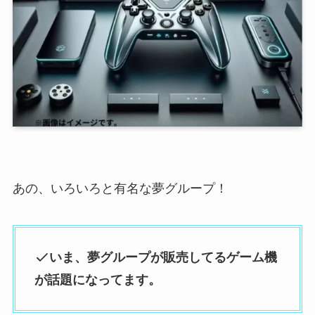
あの、いろいろと有名な夢グループ！
いま、夢グループが販売してるゲーム機
が話題になってます。