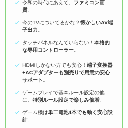
令和の時代にあえて、
ファミコン画
質
。
今のTVについてるかな？
懐かしいAV端
子出力
。
タッチパネルなんていらない！
本格的
な専用コントローラー
。
HDMIしかない方でも安心！
端子変換器
+ACアダプターも別売りで用意の安心
サポート
。
ゲームプレイで基本ルール設定の他
に、
特別ルール設定で楽しみ倍増
。
ゲーム機は
単三電池4本でも動く安心設
計
。