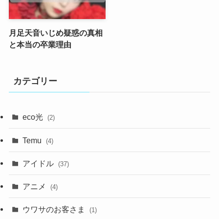
月足天音いじめ疑惑の真相
と本当の卒業理由
カテゴリー
eco光
(2)
Temu
(4)
アイドル
(37)
アニメ
(4)
ウワサのお客さま
(1)