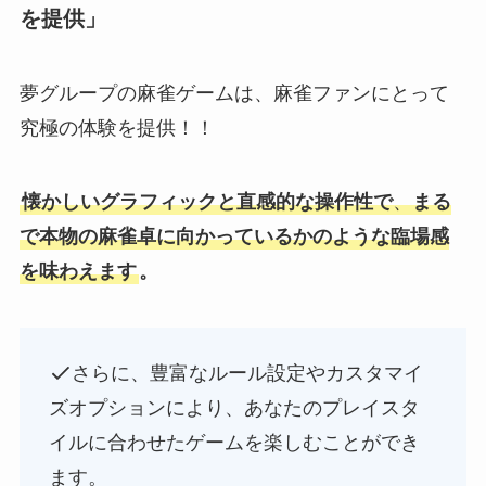
を提供」
夢グループの麻雀ゲームは、麻雀ファンにとって
究極の体験を提供！！
懐かしいグラフィックと直感的な操作性で
、
まる
で本物の麻雀卓に向かっているかのような臨場感
を味わえます
。
さらに、豊富なルール設定やカスタマイ
ズオプションにより、あなたのプレイスタ
イルに合わせたゲームを楽しむことができ
ます。