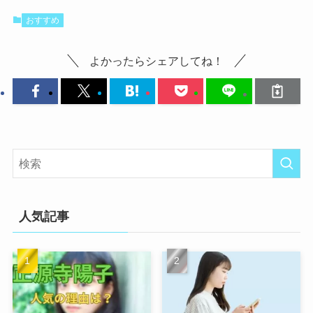
おすすめ
よかったらシェアしてね！
人気記事