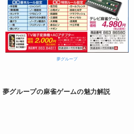
夢グループ
夢グループの麻雀ゲームの魅力解説