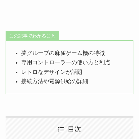
この記事でわかること
夢グループの麻雀ゲーム機の特徴
専用コントローラーの使い方と利点
レトロなデザインが話題
接続方法や電源供給の詳細
目次