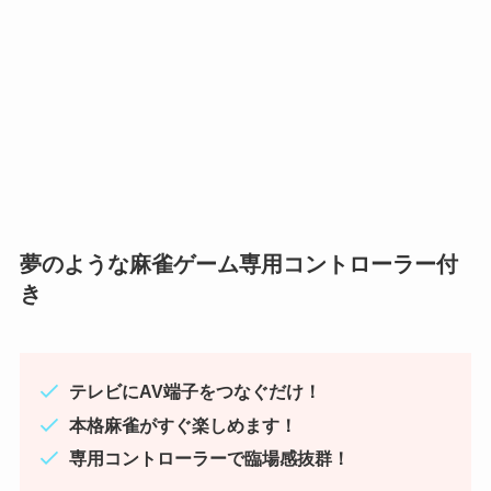
夢のような麻雀ゲーム専用コントローラー付
き
テレビにAV端子をつなぐだけ！
本格麻雀がすぐ楽しめます！
専用コントローラーで臨場感抜群！