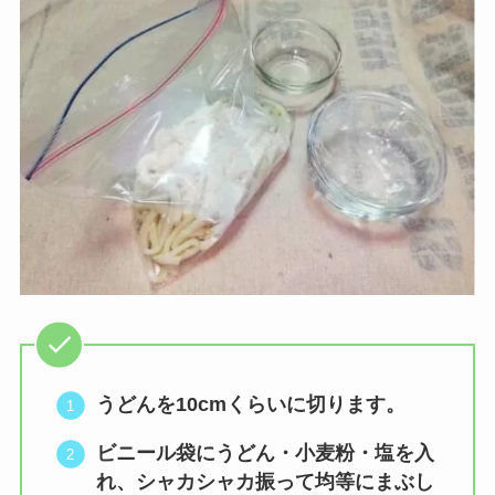
うどんを
10cm
くらいに切ります。
ビニール袋にうどん・小麦粉・塩を入
れ、シャカシャカ振って
均等にまぶし