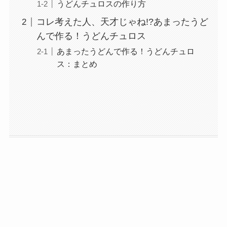
うどんチュロスの作り方
コレ考えた人、天才じゃね!?あまったうど
んで作る！うどんチュロス
あまったうどんで作る！うどんチュロ
ス：まとめ