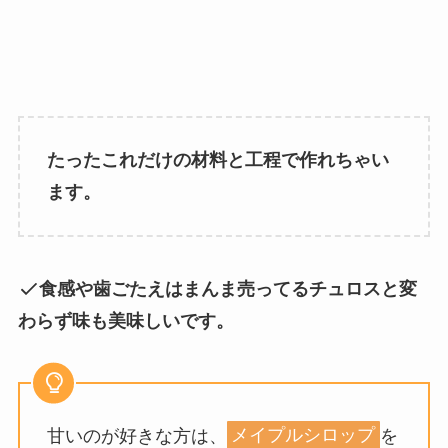
たったこれだけの
材料と工程
で作れちゃい
ます。
食感や歯ごたえはまんま売ってるチュロスと変
わらず味も美味しいです。
甘いのが好きな方は、
メイプルシロップ
を