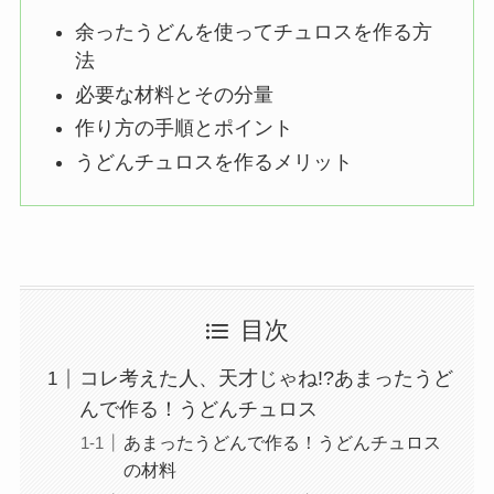
余ったうどんを使ってチュロスを作る方
法
必要な材料とその分量
作り方の手順とポイント
うどんチュロスを作るメリット
目次
コレ考えた人、天才じゃね!?あまったうど
んで作る！うどんチュロス
あまったうどんで作る！うどんチュロス
の材料