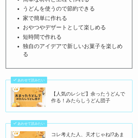
うどんを使うので節約できる
家で簡単に作れる
おやつやデザートとして楽しめる
短時間で作れる
独自のアイデアで新しいお菓子を楽しめ
る
あわせて読みたい
【人気のレシピ】余ったうどんで
作る！みたらしうどん団子
あわせて読みたい
コレ考えた人、天才じゃね!?あま