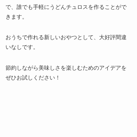
で、誰でも手軽にうどんチュロスを作ることがで
きます。
おうちで作れる新しいおやつとして、大好評間違
いなしです。
節約しながら美味しさを楽しむためのアイデアを
ぜひお試しください！