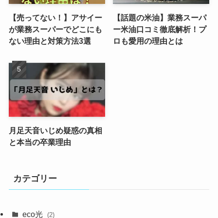
【売ってない！】アサイー
【話題の米油】業務スーパ
が業務スーパーでどこにも
ー米油口コミ徹底解析！プ
ない理由と対策方法3選
ロも愛用の理由とは
月足天音いじめ疑惑の真相
と本当の卒業理由
カテゴリー
eco光
(2)