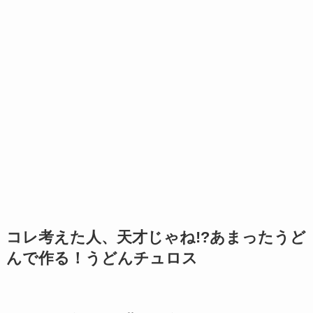
コレ考えた人、天才じゃね!?あまったうど
んで作る！うどんチュロス