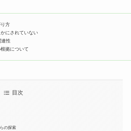
がり方
らかにされていない
関連性
の根拠について
目次
からの探索