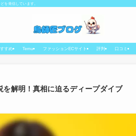
などを発信しています。
すすめ
Temu
ファッションECサイト
評判
口コミ
」説を解明！真相に迫るディープダイブ