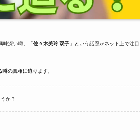
興味深い噂、「
佐々木美玲 双子
」という話題がネット上で注目
る噂の真相に迫ります
。
ょうか？